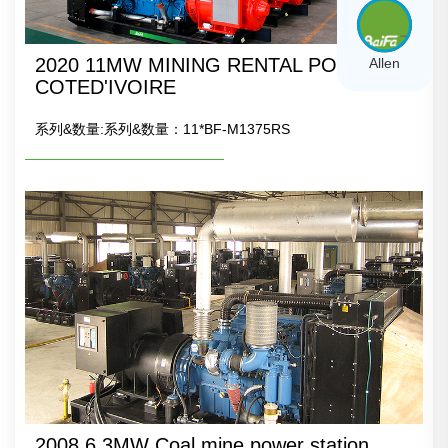
2020 11MW MINING RENTAL POWER,
Allen
COTED'IVOIRE
系列&数量:系列&数量：11*BF-M1375RS
2008 6.3MW Coal mine power station,